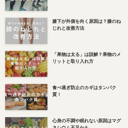
膝下が外側を向く原因は？膝のね
じれと改善方法
「果物は太る」は誤解？果物のメ
リットと取り入れ方
食べ過ぎ防止のカギはタンパク
質！
心身の不調や眠れない原因はマグ
ネシウム不足かも